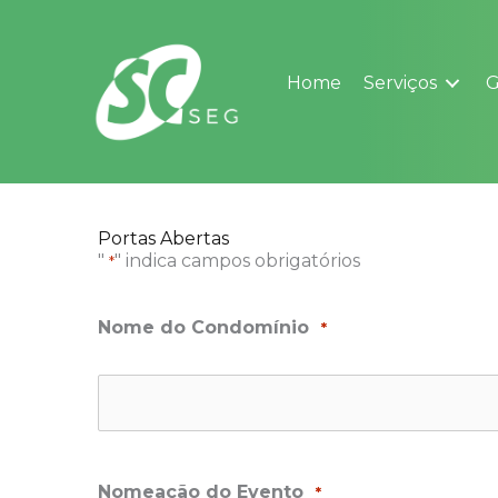
Ir
para
o
Home
Serviços
G
conteúdo
Portas Abertas
"
" indica campos obrigatórios
*
DD
Nome do Condomínio
*
barra
MM
barra
YYYY
Nomeação do Evento
*