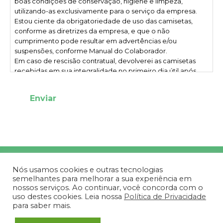
boas condições de conservação, higiene e limpeza,
utilizando-as exclusivamente para o serviço da empresa.
Estou ciente da obrigatoriedade de uso das camisetas,
conforme as diretrizes da empresa, e que o não
cumprimento pode resultar em advertências e/ou
suspensões, conforme Manual do Colaborador.
Em caso de rescisão contratual, devolverei as camisetas
recebidas em sua integralidade no primeiro dia útil após
meu último dia de trabalho, sob pena de desconto em
minha remuneração pelas peças não devolvidas ou
danificadas.
Autorizo descontos em minha remuneração ou rescisão
para o ressarcimento ao empregador pelo valor de
qualquer camiseta que eu perder, extraviar, ou usar
inadequadamente.
Contato
Nós usamos cookies e outras tecnologias
semelhantes para melhorar a sua experiência em
Atendimento
nossos serviços. Ao continuar, você concorda com o
0800 048 5030
uso destes cookies. Leia nossa
Política de Privacidade
Solicite um orçamento
para saber mais.