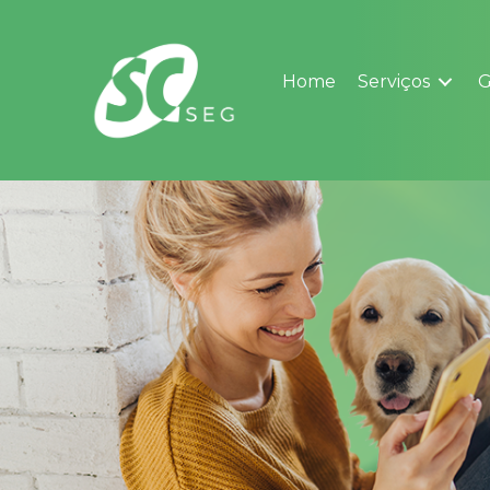
Ir
para
o
Home
Serviços
G
conteúdo