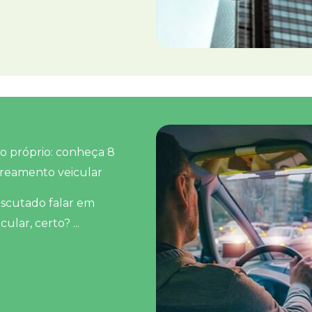
ro próprio: conheça 8
treamento veicular
escutado falar em
lar, certo? ...