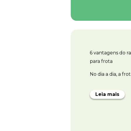
6 vantagens do r
para frota
No dia a dia, a fr
Leia mais