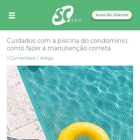
Ir
para
área do cliente
o
conteúdo
Cuidados com a piscina do condomínio:
como fazer a manutenção correta
1 Comentário
/
Artigo