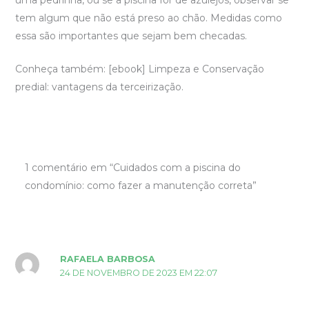
uma pedrinha, ou se a piscina for de azulejos, observar se
tem algum que não está preso ao chão. Medidas como
essa são importantes que sejam bem checadas.
Conheça também: [ebook] Limpeza e Conservação
predial: vantagens da terceirização.
1 comentário em “Cuidados com a piscina do
condomínio: como fazer a manutenção correta”
RAFAELA BARBOSA
24 DE NOVEMBRO DE 2023 EM 22:07